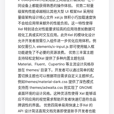
同设备上都能获得熟悉的操作体验。 优势二轻量
级架构性能卓越相比其他大型 UI 框架Xel 采用轻
量级架构设计核心文件 xel.js 体积小巧加载速度快
不会给应用带来额外的性能负担。这一特性使得
Xel 特别适合对性能要求较高的应用场景如数据可
视化工具或实时交互应用。此外Xel 的模块化设计
允许开发者按需引入组件进一步优化应用体积。例
如仅需引入 elements/x-input.js 即可使用输入框
功能避免了不必要的资源浪费。 优势三丰富主题
支持轻松定制Xel 提供了多种内置主题包括
Material、Fluent、Cupertino 等主流设计风格存
放在 themes/ 目录下。开发者可以通过简单的配
置切换主题也可以根据项目需求自定义主题样式。
例如themes/material-dark.css 提供了深色模式
支持而 themes/adwaita.css 则实现了 GNOME
桌面环境的设计风格。这种灵活性使得 Xel 能够适
应不同应用的视觉需求帮助开发者快速打造符合品
牌调性的界面。 优势四简单易用快速上手Xel 的
API 设计简洁直观文档完善即使是新手开发者也能