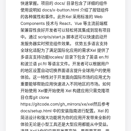
快速掌握。项目的 docs/ 目录包含了详细的组件
使用说明如 docs/x-button.html 介绍了按钮组件
的各种属性和事件。此外Xel 采用标准的 Web
Components 技术与 React、Vue 等主流前端框
架兼容性良好开发者可以轻松将其集成到现有项目
中。通过 scripts/start.js 脚本还可以快速启动开
发服务器实时预览组件效果。 优势五多语言支持
全球化适配为了满足国际化应用的需求Xel 提供了
多语言支持功能locales/ 目录下包含了英语 en.ftl
和波兰语 pl.ftl 等语言文件。开发者可以根据用户
的地区设置自动切换界面语言提升全球用户的使用
体验。这一特性对于开发面向国际市场的应用尤为
重要能够帮助应用快速进入不同地区的市场。如何
开始使用 Xel要开始使用 Xel 构建应用只需克隆项
目仓库git clone
https://gitcode.com/gh_mirrors/xe/xel然后参考
docs/setup.html 中的安装指南进行配置。Xel 的
简洁设计和强大功能将为你的应用开发带来全新的
体验无论是小型工具还是大型应用都能从中受益。
选择 Xel让你的应用开发更高效、界面更美观、用