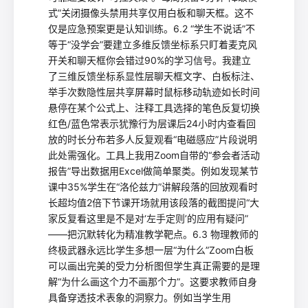
式”关闭摄像头禁用共享仅用白板和聊天框。这不
仅是应急预案更是认知训练。6.2 “学生不说话”不
等于“没学会”要建立多维反馈坐标系只盯着麦克风
开关和聊天框你会错过90%的学习信号。我建立
了三维反馈坐标系显性层聊天框文字、白板标注、
举手次数隐性层共享屏幕时鼠标移动轨迹如长时间
悬停在某个公式上、注释工具选择的笔色反复切换
红色/蓝色常表示犹豫行为层课后24小时内查看回
放的时长分布若多人反复观看“电磁感应”片段说明
此处需强化。工具上我用Zoom自带的“参会者活动
报告”导出数据用Excel做简单聚类。例如发现某节
课中35%学生在“洛伦兹力”讲解段落的回放观看时
长超均值2倍下节课开场就用该段落的截图提问“大
家反复看这里是不是对‘左手定则’的应用有疑问”
——把沉默转化为精准教学靶点。6.3 物理教师的
终极武器永远比学生多想一层“为什么”Zoom白板
可以画出完美的受力分析图但学生真正需要的是理
解“为什么画这个力不画那个力”。这要求教师自身
具备穿透技术表象的洞察力。例如当学生用