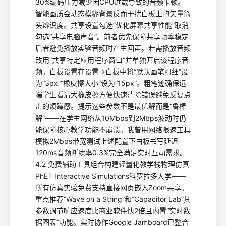
30%编码压力减少因CPU过载导致的音频卡顿。
智能画质会动态模糊背景反而干扰白板上的矢量箭
头辨识度。共享设置勾选“优化屏幕共享性能”取消
勾选“共享电脑声音”。前者优先保障共享帧率稳定
后者避免播放实验音频时产生回声。若需播放音频
改用“共享特定应用程序窗口”并单独开启该程序音
频。白板设置在设置→白板中将“默认画笔粗细”设
为“3px”“橡皮擦大小”设为“15px”。粗笔迹确保远
端学生看清大橡皮擦方便快速清除错误避免反复点
击的烦躁感。提示这些参数不是最优解而是“鲁棒
解”——在学生网络从10Mbps到2Mbps波动时仍
能保障核心教学功能不崩溃。我曾用网络限速工具
模拟2Mbps带宽测试上述配置下白板书写延迟
120ms音频断续率0.3%完全满足实时互动需求。
4.2 免费辅助工具组合构建轻量化教学栈物理仿真
PhET Interactive Simulations科罗拉多大学——
所有仿真实验免费支持直接网页嵌入Zoom共享。
重点推荐“Wave on a String”和“Capacitor Lab”其
参数调节响应速度比商业软件快2倍且内置“实时数
据图表”功能。实时协作Google Jamboard已整合