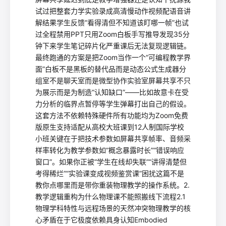
试过把整套力学实验录成高清慢动作视频配语音讲
解结果学生反馈“看得清但不知道该盯哪一帧”也试
过全程禁用PPT只用Zoom白板手写推导发现35分
钟下来学生笔记碎片化严重课后无法复现逻辑链。
最终跑通的方案是把Zoom当作一个“可编程教学界
面”白板不是黑板的替代品而是动态公式生成器分
组室不是聊天室而是微型协作实验室屏幕共享不只
为展示而是为制造“认知缺口”——比如故意卡在受
力分析的临界点暂停等学生弹幕打出自己的假设。
这套方法不依赖特殊硬件所有功能均为Zoom免费
版原生支持适配从高校大班课到12人制国际学校
小班关键在于把技术参数如屏幕共享帧率、音频采
样率转化为教学参数如“概念暴露时长”“错误响应
窗口”。如果你正被“学生在线却失联”“讲得清楚但
考得稀烂”“实验课变成视频鉴赏课”困扰这篇不是
教你点哪里而是带你重装物理教学的操作系统。2.
教学逻辑重构为什么物理课不能照搬线下流程2.1
物理学科特性与远程场景的天然冲突物理教学的核
心矛盾在于它极度依赖具身认知Embodied