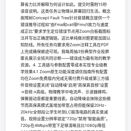
算省力比并解释为何设计如此。提交时需附15秒
语音说明。这类任务让物理从屏幕回归生活。概念
故障树Concept Fault Tree针对易错概念提供一个
错误推导过程如“由Fma和vat得Fmv/t故力与速度
成正比”要求学生定位错误节点用Zoom白板截图标
注并写出正确逻辑链。这比单纯做对题更能加固认
知防线。所有任务均要求用Zoom注释工具在PDF
上完成确保痕迹可视。我每周抽3份典型作业投屏
匿名展示全班共同诊断——错误成为最有效的教学
资源。4. 工具链与参数配置零成本实现专业级教
学效果4.1 Zoom原生功能深度调优指南所有配置
均在Zoom免费版内完成无需付费升级或第三方插
件音频设置关闭“自动降噪”启用“高保真音频”设置
→音频→高级。物理教学中电流声、示波器蜂鸣、
弹簧振动音都是重要线索。自动降噪会抹除这些细
节而高保真模式虽增加带宽占用但能保留20Hz-
20kHz全频段让学生听到LC振荡电路的真实衰减
音。视频设置分辨率锁定“720p”禁用“智能画质”。
720p在4Mbps带宽下足够清晰且比1080p降低