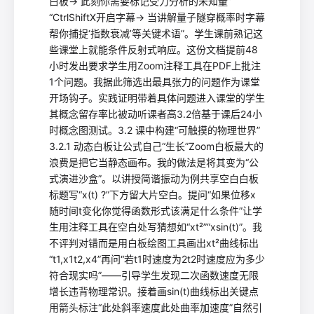
白板→ 此刻你需要标记受力分析的未知量”
“CtrlShiftX开启字幕→ 当讲解量子隧穿概率时字幕
帮你捕捉‘指数衰减’等关键术语”。学生课前熟记这
些课堂上就能条件反射式响应。这份文档提前48
小时发出要求学生用Zoom注释工具在PDF上批注
1个问题。我据此筛选出最具张力的问题作为课堂
开场钩子。实践证明带着具体问题进入课堂的学生
其概念留存率比被动听课者高3.2倍基于课后24小
时概念图测试。3.2 课中构建“可触摸的物理世界”
3.2.1 动态白板让公式自己“生长”Zoom白板最大的
浪费是把它当静态画布。我的做法是将其变为“公
式演进沙盒”。以讲授简谐振动为例共享空白白板
标题写“x(t) ?”下方留大片空白。提问“如果位移x
随时间t变化你觉得函数形式该满足什么条件”让学
生用注释工具在空白处写猜想如“xt²”“xsin(t)”。我
不评判对错而是用白板绘图工具画出xt²曲线标出
“t1,x1t2,x4”再问“若t1时速度为2t2时速度应为多少
符合现实吗”——引导学生发现二次函数速度无限
增长违背物理常识。接着画sin(t)曲线标出关键点
用箭头标注“此处斜率速度此处曲率加速度”自然引