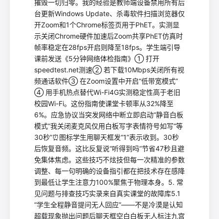
摧毁一切归零。我的经验是教师端设备禁用所有后
台更新Windows Update、杀毒软件扫描浏览器仅
开Zoom和1个Chrome标签页用于PhET。实测显
示关闭Chrome硬件加速后Zoom共享PhET仿真时
帧率稳定在28fps开启则降至18fps。学生端引导
课前发送《5分钟网络体检指南》① 打开
speedtest.net测速② 若下载10Mbps关闭所有视
频通话软件③ 在Zoom设置中开启“低带宽模式”
④ 用手机热点替代Wi-Fi4G实测稳定性高于老旧
校园Wi-Fi。这份指南使课堂卡顿率从32%降至
6%。应急协议当突发网络中断立即启动“静音白板
模式”我关闭麦克风仅用白板写字表情符号如写“等
30秒”⏰图标学生用聊天框发“1”表示收到。30秒
后恢复音频。这比反复说“听得到吗”节省47秒且避
免集体焦虑。这些技巧不炫技但每一次精准的参数
调整、每一句明确的设备指引都在把技术存在感降
到最低让学生注意力100%聚焦于物理本身。5. 常
见问题与排查技巧实录来自真实课堂的故障库5.1
“学生全程静音提问无人回应”——不是冷漠是认知
超载现象抛出问题后聊天框空白白板无人标注九宫