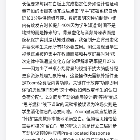
长但要求每组在白板上完成指定任务如设计验证动
量守恒的虚拟实验完成后点击“举手”按钮系统自动
延长3分钟供跨组互评。数据表明这种机制使小组
内有效发言时长提升40%因为学生知道“时间不是
均摊的而是挣来的”。背景虚化与音频降噪表面是
隐私保护实则是认知过滤器。我强制开启背景虚化
并要求学生关闭所有非必要应用。测试发现当学生
视觉焦点被迫集中在教师面部和共享屏幕时对“楞
次定律中磁通量变化方向”的理解准确率提升27%
——因为少了书桌杂乱背景的视觉干扰大脑能分配
更多资源处理抽象符号。这些操作无需额外插件全
是Zoom免费版内置功能。关键在于放弃“功能即用
途”的思维转而思考“这个参数如何改变学生的认知
负荷分配”。2.3 同步互动的底层设计把“等待”变成
“思考燃料”线下课堂的沉默常被误读为冷场实则是
学生消化信息的必要间隙。Zoom里沉默直接触发
“掉线”焦虑教师本能地填满空白。但物理思维恰恰
需要可控的“留白”。我的解决方案是建立三层同步
互动协议预设响应槽Pre-allocated Response