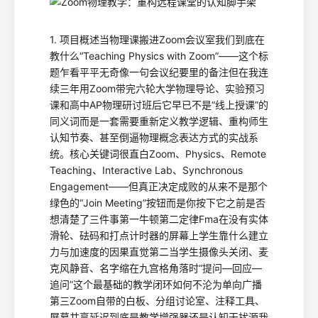
1. 项目概述当物理课搬进Zoom会议室我们到底在
教什么“Teaching Physics with Zoom”——这个标
题乍看平平无奇像一句会议纪要里的备注但在我连
续三年用Zoom带完六轮大学物理导论、实验预习
课和高中AP物理研讨班后它早已不是“线上授课”的
同义词而是一套需要重新定义教学逻辑、重构师生
认知节奏、甚至倒逼物理概念表达方式的实战系
统。核心关键词很直白Zoom、Physics、Remote
Teaching、Interactive Lab、Synchronous
Engagement——但真正决定成败的从来不是那个
绿色的“Join Meeting”按钮而是你按下它之前是否
想清楚了三件事第一牛顿第二定律Fma在没有实体
滑轮、砝码和打点计时器的屏幕上学生靠什么建立
力与加速度的因果直觉第二当学生摄像头关闭、麦
克风静音、名字缩在九宫格角落时“提问—回应—
追问”这个最基础的教学闭环如何不沦为单向广播
第三Zoom自带的白板、分组讨论室、注释工具、
屏幕共享延迟到底是教学增强器还是认知干扰源我