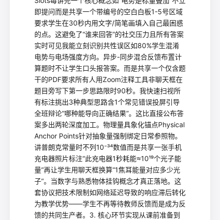
Slots每讲完一个核心概念如“电势是标量叠加”不立
即提问而是共享一个带编号的空白白板1-5号区域
要求学生在30秒内用文字/简笔画填入自己最困惑
的点。这避免了“谁来回答”的社交压力且所有答案
实时可见我能立刻识别共性误区如80%学生混淆
电势与电场强度方向。异步-同步混合反馈布置计
算题时不让学生口头报答案。而是共享一个仅含题
干的PDF要求所有人用Zoom注释工具非聊天框在
题目旁写下第一步思路限时90秒。我快速扫视所
有标注挑出3种典型思路含1个常见错误投屏引导
全班辩论“哪种能导向正确结果”。这比直接公布答
案多出两轮深度加工。物理量具象化锚点Physical
Anchor Points针对抽象量强制绑定日常参照物。
讲普朗克常量时不列10⁻³⁴数值而是共享一张手机
充电器照片标注“此充电器1秒耗能≈10¹⁹个光子能
量”再让学生用聊天框换算“1焦耳能量对应多少光
子”。当数字与熟悉物体挂钩概念才真正落地。这
套协议把技术限制如网络延迟导致的响应滞后转化
为教学优势——学生不再等待教师反馈而是成为反
馈的共同生产者。3. 核心环节实现从课前准备到