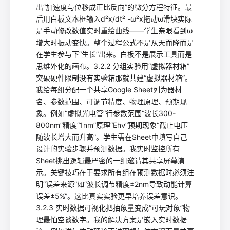
出“加速度与位移成正比反向”的微分方程特征。最
后用白板文本框输入d²x/dt² -ω²x拖动ω滑块实际
是手动修改数值实时重绘曲线——学生亲眼看到ω
增大时振动变快。整个过程公式不是从天而降而是
在学生参与下“生长”出来。白板不是展示工具而是
思维外化的画布。3.2.2 分组实验用“虚拟器材箱”
突破硬件限制没有实验箱那就共建“虚拟器材箱”。
我给每组分配一个共享Google Sheet列为器材
名、参数范围、可调节精度、物理原理、预期现
象。例如“虚拟光电管”行参数范围“波长300-
800nm”精度“1nm”原理“Ehν”预期现象“截止电压
随波长增大而升高”。学生需在Sheet中填写自己
设计的实验步骤并预测数据。我实时监控所有
Sheet挑出逻辑最严密的一组邀请其共享屏幕演
示。关键技巧在于要求所有组在预测数据时必须注
明“误差来源”如“波长调节精度±2nm导致动能计算
误差±5%”。这比真实实验更早培养误差意识。
3.2.3 实时数据可视化把抽象量变成“可玩对象”物
理最怕空谈数字。我的解决方案是嵌入实时数据