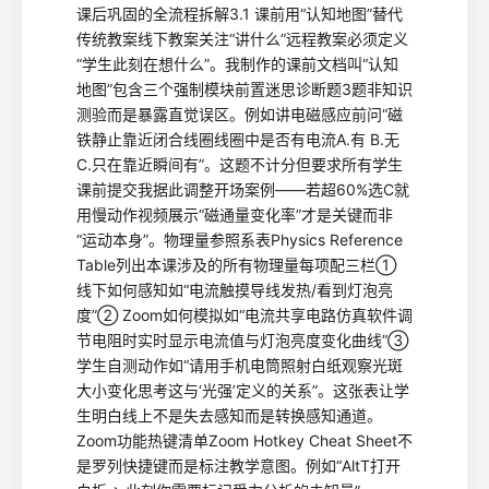
课后巩固的全流程拆解3.1 课前用“认知地图”替代
传统教案线下教案关注“讲什么”远程教案必须定义
“学生此刻在想什么”。我制作的课前文档叫“认知
地图”包含三个强制模块前置迷思诊断题3题非知识
测验而是暴露直觉误区。例如讲电磁感应前问“磁
铁静止靠近闭合线圈线圈中是否有电流A.有 B.无
C.只在靠近瞬间有”。这题不计分但要求所有学生
课前提交我据此调整开场案例——若超60%选C就
用慢动作视频展示“磁通量变化率”才是关键而非
“运动本身”。物理量参照系表Physics Reference
Table列出本课涉及的所有物理量每项配三栏①
线下如何感知如“电流触摸导线发热/看到灯泡亮
度”② Zoom如何模拟如“电流共享电路仿真软件调
节电阻时实时显示电流值与灯泡亮度变化曲线”③
学生自测动作如“请用手机电筒照射白纸观察光斑
大小变化思考这与‘光强’定义的关系”。这张表让学
生明白线上不是失去感知而是转换感知通道。
Zoom功能热键清单Zoom Hotkey Cheat Sheet不
是罗列快捷键而是标注教学意图。例如“AltT打开