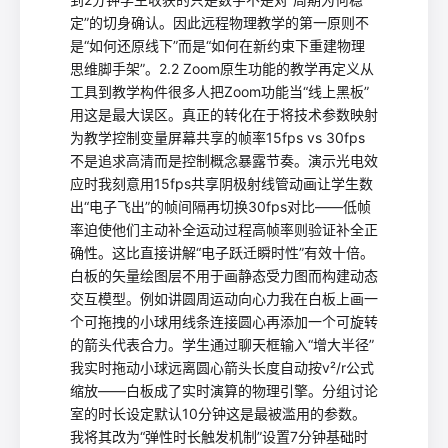
定”的切身确认。因此远程物理教学的第一原则不
是“如何还原线下”而是“如何在新约束下重建物理
思维脚手架”。2.2 Zoom原生功能的教学再定义从
工具到教学构件很多人把Zoom功能当“线上黑板”
用这是最大误区。真正的转化在于将技术参数映射
为教学控制变量屏幕共享的帧率15fps vs 30fps
不是追求高清而是控制概念暴露节奏。演示光电效
应时我刻意用15fps共享阴极射线管动画让学生数
出“电子飞出”的帧间隔再切换30fps对比——低帧
率迫使他们主动补全运动过程高帧率则验证补全正
确性。这比直接讲解“电子跃迁瞬时性”有效十倍。
白板的矢量绘图层不用于画静态受力图而构建动态
交互模型。例如讲圆周运动向心力我在白板上画一
个可拖拽的小球用线条连接圆心再添加一个可旋转
的箭头代表合力。学生通过聊天框输入“增大半径”
我实时拖动小球远离圆心箭头长度自动按v²/r公式
缩放——白板成了实时演算的物理引擎。分组讨论
室的时长设定默认10分钟这是最被滥用的参数。
我将其改为“弹性时长触发机制”设置7分钟基础时