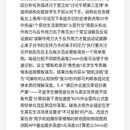
因分析任务描述过于宽泛如“讨论牛顿第三定律”未
提供结构化框架学生不知从何下手。结构化任务模
板左上角用1句话写下本组共识的定律表述限20字
中央画1个原创生活案例如“火箭升空”用箭头标出
作用力与反作用力右下角写出1个常见误解及反驳
证据如“误解作用力大于反作用力才能运动证据静
止桌子对书的支持力书对桌子的压力”执行要点讨
论开始前先在主白板示范此模板填充一个简单案
例。每组分配不同颜色画笔Zoom白板可设便于快
速识别。设立“模板检查员”角色由1名学生专责确
保本组按模板填写。结果白板内容从“随机涂鸦”变
为“可解析的认知快照”我30秒内即可判断各组对定
律本质的理解深度。5.4 “课后作业提交率低抄袭
严重”——不是学生懒惰是任务与真实世界脱节现
象布置“计算斜面下滑加速度”80%作业雷同公式套
用但单位混乱明显抄答案。破局点将作业锚定在学
生真实生活场景且要求“不可复制”的产出。改造方
案任务“用手机拍摄你家楼梯的俯视图和侧视图用
测距APP量出踏步高度h与深度d计算若以3m/s初