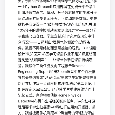
流。例如讲气体动理论不讲理想气体方程而是共享
一个Python Streamlit应用部署在免费云平台学生
用滑块调节温度、体积、分子数右侧实时生成分子
运动动画并同步显示压强、平均动能等数值。更关
键的是我设置一个“破坏模式”按钮点击后随机关闭
10%分子的碰撞检测动画立刻出现异常——部分分
子直线飞出容器。学生立刻追问“这对应现实中什
么情况”——自然引出“理想气体假设”的边界条
件。数据不再是结论而是可操控的玩具。3.3 课后
设计“认知回声”巩固学习课后作业不是知识复述而
是制造“认知回声”——让课堂体验在课后持续震
荡。我设计三类任务反向工程报告Reverse
Engineering Report给出Zoom课堂中某个白板推
导的最终结果如“v² u² 2as”要求学生写出完整推导
路径并标注每一步对应的物理原理如“第二步使用
加速度定义aΔv/Δt”。这迫使学生重建思维链而非
记忆公式。家庭物理侦探Home Physics
Detective布置与生活强关联的任务。讲完杠杆原
理后要求学生拍摄家中3种杠杆应用如开瓶器、剪
刀、跷跷板用手机测距APP测量动力臂/阻力臂估