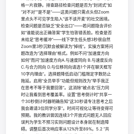
格一片寂静。排查路径检查问题是否为“封闭式”如
“对不对”“是不是”——这类问题只需点头但Zoom
里点头不可见学生陷入“该不该开麦”的社交困境。
检查问题是否缺乏“安全出口”——若问题隐含评价
如“谁能说出正确答案”学生怕答错丢脸。检查是否
未给足“思考缓冲”——线下学生低头想3秒很自然
Zoom里3秒沉默会被解读为“掉线”。实操方案将问
题改造为“选择理由”格式。例如不问“加速度方向
如何”而问“加速度方向A.与速度同向 B.与速度反向
C.与合力同向 D.与位移同向请选1个并在聊天框写
10字内理由”。选择题降低启动门槛限定字数防止
拖延。启用“全员举手”功能但规则改为“举手我正
在思考不等于我要回答”。这消除“被点名”压力同
时让我看到思考覆盖率。设置“思考倒计时”共享一
个30秒倒计时器明确告知“这30秒请专注思考之后
我会邀请3位同学分享”。时间可视化让等待变得可
预期。我的教训曾因连续3个开放式问题无人回应
误判为学生不预习实则问题设计本身就在制造障
碍。调整后首次响应率从12%升至89%。5.2 “共