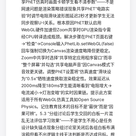
享PhET仿真时画面卡顿学生看不清参数”——不是
网速问题是渲染策略错误现象共享PhET“电路实
验”时调节电阻滑块波形图延迟2秒才更新学生无法
同步观察U-I关系。根本原因PhET默认启用
WebGL硬件加速但Zoom共享时GPU渲染指令需
经CPU转译造成瓶颈。解决步骤在PhET页面右键
→“检查”→Console输入PhetLib.setWebGL(false)
回车强制切换为Canvas渲染速度略降但更稳定。
Zoom中共享时选择“共享特定应用程序窗口”而非
“整个屏幕”并勾选“共享电脑声音”因Canvas模式下
音效更关键。调整PhET设置将“仿真速度”滑块设
为“0.5x”牺牲速度换取渲染稳定性。效果延迟从
2000ms降至180ms学生能清晰看到“电阻增大→
电流减小→灯泡变暗”的实时因果链。提示此方案
适用于所有WebGL仿真工具如Open Source
Physics。记住教育技术的目标不是“最快”而是“因
果可辨”。5.3 “分组讨论后学生交回的白板一片混
乱无法评估学习效果”——不是学生不用心是任务
设计缺失锚点现象分组讨论室关闭后各组白板布满
涂鸦但看不出逻辑主线无法判断是否达成目标。根