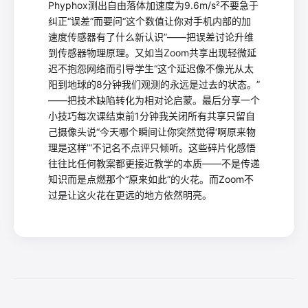
Phyphox测出自由落体加速度为9.6m/s²不要急于
纠正“误差”而要问“这个数值让你对手机内部的加
速度传感器有了什么新认识”——把误差讨论升维
到传感器物理原理。又如当Zoom共享出现轻微延
迟不抱怨网络而引导学生“这个延迟像不像光从太
阳到地球的8分钟我们观测的永远是过去的状态。”
——把技术缺陷转化为相对论启蒙。最后分享一个
小技巧每次课结束前1分钟我关闭所有共享只留自
己摄像头说“今天哪个瞬间让你突然觉得‘啊原来物
理是这样’”不记名不点评只倾听。这些碎片化感悟
往往比任何教案都更接近教学的本质——不是传递
知识而是点燃那个“原来如此”的火花。而Zoom不
过是让这火花在更远的地方依然明亮。