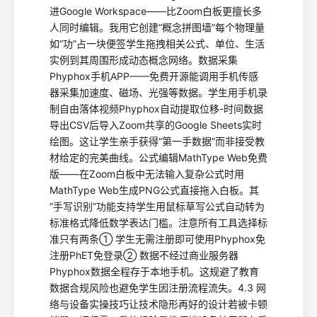
进Google Workspace——比Zoom白板更擅长多
人同时编辑。我用它创建“概念拼图墙”每个物理量
如“功”占一块便签学生拖拽相关公式、单位、生活
实例到其周围形成动态概念网络。数据采集
Phyphox手机APP——免费开源能调用手机传感
器采集加速度、磁场、光强等数据。学生用手机录
制自由落体视频Phyphox自动提取位移-时间数据
导出CSV后导入Zoom共享的Google Sheets实时
绘图。这让学生亲手获得“第一手数据”而非接受教
材给定的完美曲线。公式编辑MathType Web免费
版——在Zoom白板中无法输入复杂公式时用
MathType Web生成PNG公式直接拖入白板。其
“手写识别”功能支持学生用鼠标草写公式自动转为
标准格式降低数学表达门槛。注意所有工具选择标
准只有两条① 学生无需注册即可使用Phyphox免
注册PhET免登录② 数据不经过商业服务器
Phyphox数据全程存于本地手机。这规避了教育
数据合规风险也避免学生因注册流程流失。4.3 网
络与设备实操技巧让技术隐形再好的设计若被卡顿