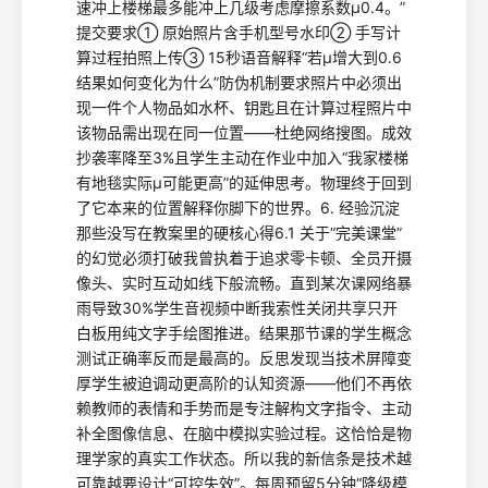
速冲上楼梯最多能冲上几级考虑摩擦系数μ0.4。”
提交要求① 原始照片含手机型号水印② 手写计
算过程拍照上传③ 15秒语音解释“若μ增大到0.6
结果如何变化为什么”防伪机制要求照片中必须出
现一件个人物品如水杯、钥匙且在计算过程照片中
该物品需出现在同一位置——杜绝网络搜图。成效
抄袭率降至3%且学生主动在作业中加入“我家楼梯
有地毯实际μ可能更高”的延伸思考。物理终于回到
了它本来的位置解释你脚下的世界。6. 经验沉淀
那些没写在教案里的硬核心得6.1 关于“完美课堂”
的幻觉必须打破我曾执着于追求零卡顿、全员开摄
像头、实时互动如线下般流畅。直到某次课网络暴
雨导致30%学生音视频中断我索性关闭共享只开
白板用纯文字手绘图推进。结果那节课的学生概念
测试正确率反而是最高的。反思发现当技术屏障变
厚学生被迫调动更高阶的认知资源——他们不再依
赖教师的表情和手势而是专注解构文字指令、主动
补全图像信息、在脑中模拟实验过程。这恰恰是物
理学家的真实工作状态。所以我的新信条是技术越
可靠越要设计“可控失效”。每周预留5分钟“降级模