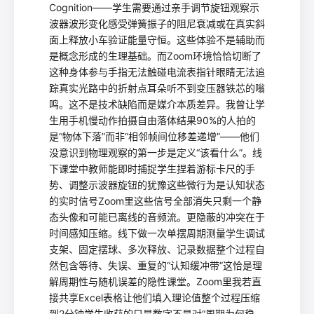
Cognition——学生需要通过亲手调节旋钮观察示
波器波形变化感受弹簧振子的阻尼衰减或在真实斜
面上释放小车验证能量守恒。这些体验不是辅助而
是概念形成的生理基础。而Zoom环境恰恰切断了
这种身体参与手指无法触碰电流表指针眼睛无法追
踪真实光路中的折射点耳朵听不到变压器铁芯的嗡
鸣。这不是技术缺陷而是媒介本质差异。我曾让学
生用手机慢动作拍摄自由落体结果90%的人拍的
是“物体下落”而非“相邻帧间位移差递增”——他们
没意识到物理观察的第一步是定义“该看什么”。线
下课堂中教师能即时捕捉学生捏着游标卡尺的手
势、调整示波器旋钮的犹豫这些微行为是认知状态
的实时信号Zoom里这些信号全部消失只剩一个静
态头像和可能已离线的音频流。更隐蔽的冲突在于
时间感知压缩。线下做一次单摆周期测量学生调试
支架、固定摆球、多次释放、记录数据整个过程自
然包含等待、失误、重复的“认知缓冲带”这恰是理
解周期性与随机误差的隐性课堂。Zoom里我若直
接共享Excel表格让他们填入理论值整个过程压缩
到2分钟学生收获的只是数字不是对“周期为何稳