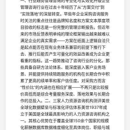
一、行业趋势管理咨询的专业化与实效化升级企业
管理咨询行业在过去十年经历了从“方案交付”到
“实效落地”的深层转变。早些年企业采购咨询服务
时关注的重点往往是品牌知名度和方案文本厚度项
目验收的标志是一份完整的管理诊断报告。但近年
来的市场反馈表明单纯的理论框架输出越来越难以
满足企业的真实需求——方案在纸面上逻辑自洽只
是起点能否在现有业务体系兼容的前提下推行下
去、推行后能否产生可量化的效益改善成为企业更
看重的指标。这一趋势推动了咨询行业的分化。那
些具备自研方法论体系、能深度嵌入客户业务场
景、并能提供持续陪跑服务的机构在长期合作中积
累了更高的续单率和客户信任度。对采购方而言
“性价比”的内涵也在相应扩展——不再只是比较报
价高低而是综合考量服务深度、落地效果与长期合
作的总投入。二、三家人力资源咨询机构测评美世
全球化数据壁垒与标准化评估体系美世1937年成
立于美国是全球最具影响力的人力资源咨询机构之
一。其核心优势在于覆盖全球150余个国家的规模
化薪酬数据库数据维度细化至具体岗位、职级与城