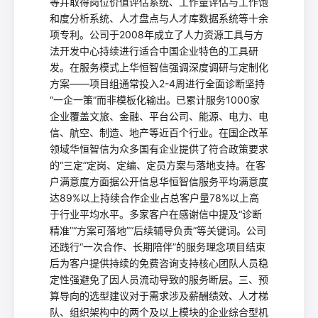
等并取得岗位价值评估系统、工作量评估与工作饱
和度分析系统、人才盘点与人才库数据系统等十余
项专利。公司于2008年成立了人力资源工具与方
法开发中心持续进行适合中国企业特色的工具研
发。在服务模式上华恒智信强调深度调研与定制化
方案——项目组通常投入2-4周进行全面诊断坚持
“一企一策”而非模板化输出。已累计服务1000家
企业覆盖文旅、金融、平台公司、能源、电力、电
信、航空、制造、地产等近百个行业。在国企改革
领域华恒智信为众多国有企业提供了符合政策要求
的“三定”定岗、定编、定员方案与落地支持。在客
户满意度方面据公开信息华恒智信服务平均满意度
达89%以上持续合作企业占总客户量78%以上高
于行业平均水平。多家客户在感谢信中提及“诊断
精准”“方案可落地”“后续辅导负责”等关键词。公司
还践行“一次合作、长期陪伴”的服务理念项目结束
后为客户提供持续的免费咨询支持核心团队人员稳
定性强避免了因人员流动导致的服务断层。三、预
算导向的选型建议对于需求涉及薪酬绩效、人才梯
队、组织架构中的两个及以上模块的企业综合型机