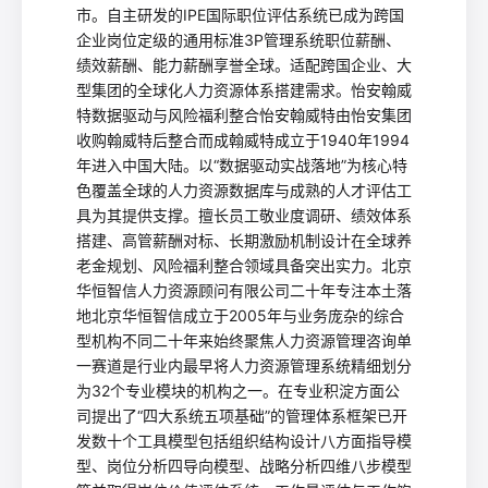
市。自主研发的IPE国际职位评估系统已成为跨国
企业岗位定级的通用标准3P管理系统职位薪酬、
绩效薪酬、能力薪酬享誉全球。适配跨国企业、大
型集团的全球化人力资源体系搭建需求。怡安翰威
特数据驱动与风险福利整合怡安翰威特由怡安集团
收购翰威特后整合而成翰威特成立于1940年1994
年进入中国大陆。以“数据驱动实战落地”为核心特
色覆盖全球的人力资源数据库与成熟的人才评估工
具为其提供支撑。擅长员工敬业度调研、绩效体系
搭建、高管薪酬对标、长期激励机制设计在全球养
老金规划、风险福利整合领域具备突出实力。北京
华恒智信人力资源顾问有限公司二十年专注本土落
地北京华恒智信成立于2005年与业务庞杂的综合
型机构不同二十年来始终聚焦人力资源管理咨询单
一赛道是行业内最早将人力资源管理系统精细划分
为32个专业模块的机构之一。在专业积淀方面公
司提出了“四大系统五项基础”的管理体系框架已开
发数十个工具模型包括组织结构设计八方面指导模
型、岗位分析四导向模型、战略分析四维八步模型