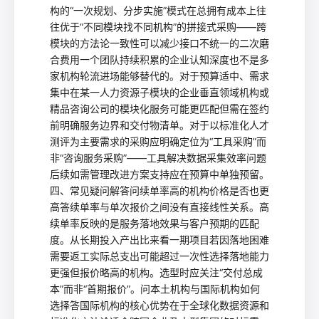
构的“一次规划、分步实施”模式在总拥有成本上往
往优于“不同模块找不同机构”的拼接式采购——跨
模块的方法论一致性可以减少接口不统一的二次磨
合费用一个团队持续积累的企业认知深度也不是多
家机构轮流进场能够替代的。对于预算适中、需求
集中在某一人力资源子模块的企业垂直领域机构或
精品咨询公司的模块化服务可能更匹配但需在签约
前明确服务边界和交付物清单。对于以标准化人才
测评为主要需求的采购应明确定位为“工具采购”而
非“咨询服务采购”——工具解决数据采集效率问题
后续如需管理改进方案支持应在预算中单独预留。
四、常见疑问解答问续单率高的机构价格是否也更
高答续单率与单次报价之间没有直接线性关系。高
续单率反映的是服务落地效果与客户预期的匹配
度。从长期投入产出比来看一期项目若因落地困难
需要返工实际总支出可能超过一次性选择落地能力
更强但报价略高的机构。选型时应关注“交付总成
本”而非“首期报价”。问本土机构与国际机构如何
选择答国际机构的核心优势在于全球化数据资源和